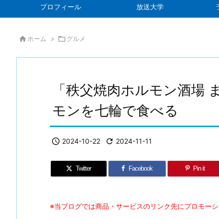
プロフィール
放送大学

ホーム
>

グルメ
「秩父焼肉ホルモン酒場 
モンを七輪で食べる

2024-10-22

2024-11-11
Twitter
Facebook
Pin it
※当ブログでは商品・サービスのリンク先にプロモー