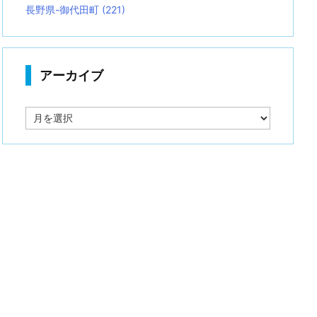
長野県-御代田町
(221)
アーカイブ
ア
ー
カ
イ
ブ