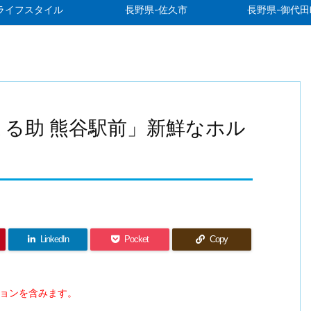
ライフスタイル
長野県-佐久市
長野県-御代田
まる助 熊谷駅前」新鮮なホル
LinkedIn
Pocket
Copy
ションを含みます。