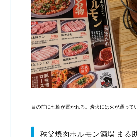
目の前に七輪が置かれる。炭火には火が通って
秩父焼肉ホルモン酒場 まる助