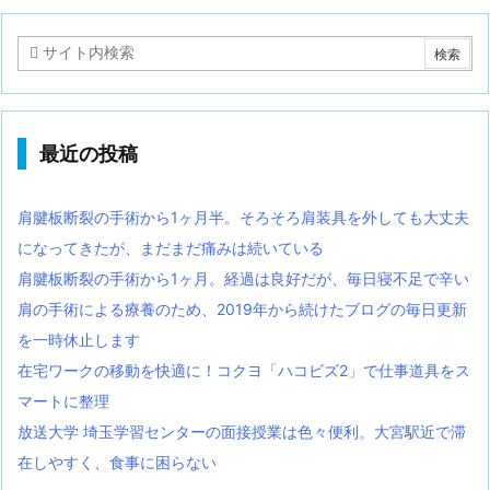
最近の投稿
肩腱板断裂の手術から1ヶ月半。そろそろ肩装具を外しても大丈夫
になってきたが、まだまだ痛みは続いている
肩腱板断裂の手術から1ヶ月。経過は良好だが、毎日寝不足で辛い
肩の手術による療養のため、2019年から続けたブログの毎日更新
を一時休止します
在宅ワークの移動を快適に！コクヨ「ハコビズ2」で仕事道具をス
マートに整理
放送大学 埼玉学習センターの面接授業は色々便利。大宮駅近で滞
在しやすく、食事に困らない