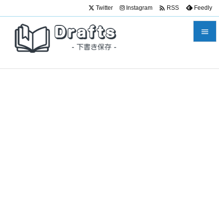

Twitter
Instagram
Feedly
RSS


メニュ

サイド

前へ

次へ

検索