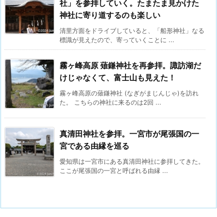
社」を参拝していく。たまたま見かけた
神社に寄り道するのも楽しい
清里方面をドライブしていると、「船形神社」なる
標識が見えたので、寄っていくことに ...
霧ヶ峰高原 薙鎌神社を再参拝。諏訪湖だ
けじゃなくて、富士山も見えた！
霧ヶ峰高原の薙鎌神社 (なぎがまじんじゃ)を訪れ
た。 こちらの神社に来るのは2回 ...
真清田神社を参拝。一宮市が尾張国の一
宮である由縁を巡る
愛知県は一宮市にある真清田神社に参拝してきた。
ここが尾張国の一宮と呼ばれる由縁 ...