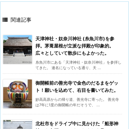

関連記事
天津神社・奴奈川神社 (糸魚川市)を参
拝。茅葺屋根が立派な拝殿が印象的。
広々としていて散歩にもよかった。
糸魚川市にある「天津神社・奴奈川神社」を参拝し
てきた。 連名になっている通り、天 ...
御開帳前の善光寺で金色のだるまをゲッ
ト！願いを込めて、右目を書いてみた。
妙高高原からの帰り道、善光寺に寄った。 善光寺
は7年に1度の御開帳の年だそうで、 ...
北杜市をドライブ中に見かけた「船形神