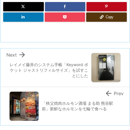
Copy

Next
レイメイ藤井のシステム手帳「Keyword ポ
ケット ジャストリフィルサイズ」を試すこ
とにした

Prev
「秩父焼肉ホルモン酒場 まる助 熊谷駅
前」新鮮なホルモンを七輪で食べる