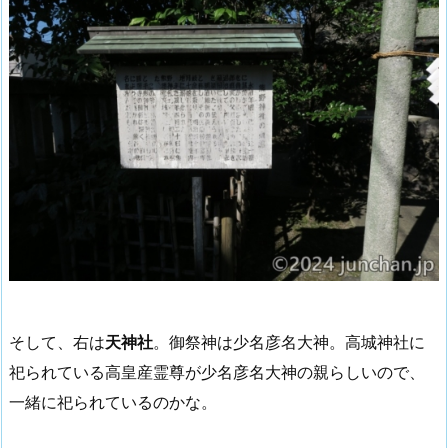
そして、右は
天神社
。御祭神は少名彦名大神。高城神社に
祀られている高皇産霊尊が少名彦名大神の親らしいので、
一緒に祀られているのかな。