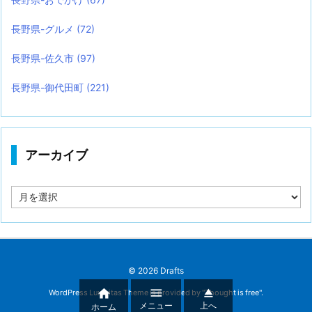
長野県-グルメ
(72)
長野県-佐久市
(97)
長野県-御代田町
(221)
アーカイブ
ア
ー
カ
イ
ブ
©
2026
Drafts



WordPress Luxeritas Theme is provided by "
Thought is free
".
メニュー
上へ
ホーム