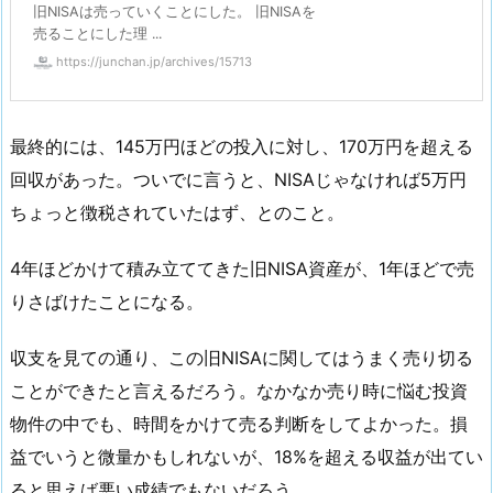
旧NISAは売っていくことにした。 旧NISAを
売ることにした理 ...
https://junchan.jp/archives/15713
最終的には、145万円ほどの投入に対し、170万円を超える
回収があった。ついでに言うと、NISAじゃなければ5万円
ちょっと徴税されていたはず、とのこと。
4年ほどかけて積み立ててきた旧NISA資産が、1年ほどで売
りさばけたことになる。
収支を見ての通り、この旧NISAに関してはうまく売り切る
ことができたと言えるだろう。なかなか売り時に悩む投資
物件の中でも、時間をかけて売る判断をしてよかった。損
益でいうと微量かもしれないが、18%を超える収益が出てい
ると思えば悪い成績でもないだろう。