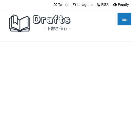

Twitter
Instagram
Feedly
RSS


メニュ

サイド

前へ

次へ

検索