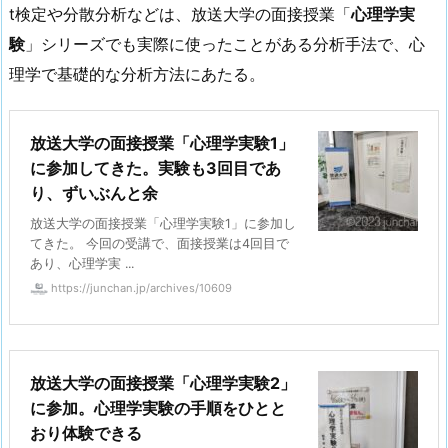
t検定や分散分析などは、放送大学の面接授業「
心理学実
験
」シリーズでも実際に使ったことがある分析手法で、心
理学で基礎的な分析方法にあたる。
放送大学の面接授業「心理学実験1」
に参加してきた。実験も3回目であ
り、ずいぶんと余
放送大学の面接授業「心理学実験1」に参加し
てきた。 今回の受講で、面接授業は4回目で
あり、心理学実 ...
https://junchan.jp/archives/10609
放送大学の面接授業「心理学実験2」
に参加。心理学実験の手順をひとと
おり体験できる