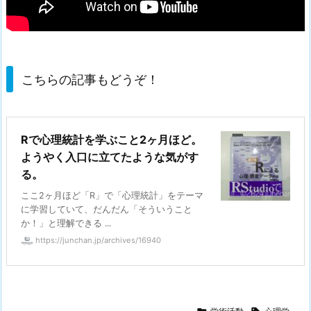
こちらの記事もどうぞ！
Rで心理統計を学ぶこと2ヶ月ほど。
ようやく入口に立てたような気がす
る。
ここ2ヶ月ほど「R」で「心理統計」をテーマ
に学習していて、だんだん「そういうこと
か！」と理解できる ...
https://junchan.jp/archives/16940