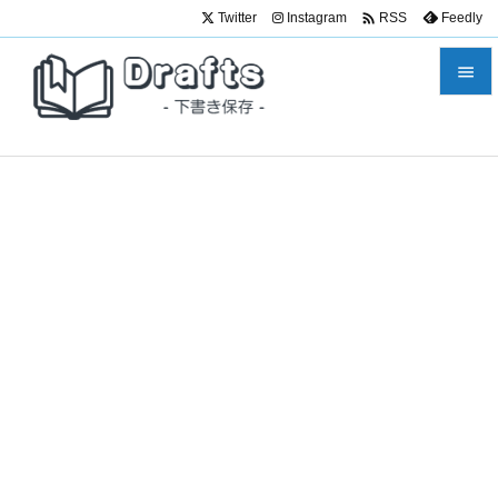

Twitter
Instagram
Feedly
RSS


メニュ

サイド

前へ

次へ

検索