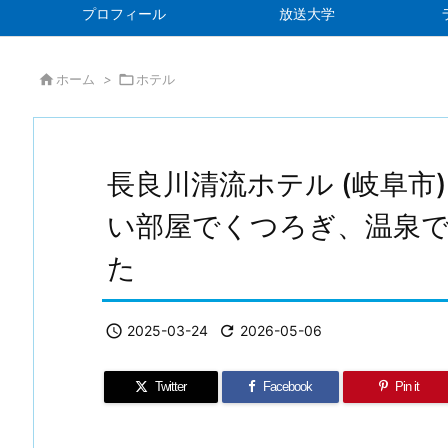
プロフィール
放送大学

ホーム
>

ホテル
長良川清流ホテル (岐阜市
い部屋でくつろぎ、温泉
た

2025-03-24

2026-05-06
Twitter
Facebook
Pin it