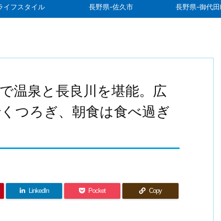
ライフスタイル
長野県-佐久市
長野県-御代田
)で温泉と長良川を堪能。広
でくつろぎ、朝食は食べ過ぎ
LinkedIn
Pocket
Copy