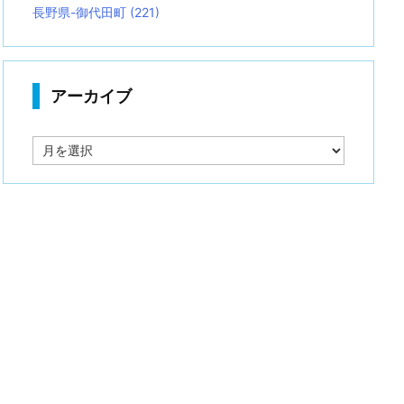
長野県-御代田町
(221)
アーカイブ
ア
ー
カ
イ
ブ