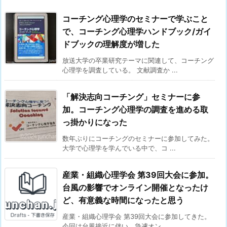
コーチング心理学のセミナーで学ぶこと
で、コーチング心理学ハンドブック/ガイ
ドブックの理解度が増した
放送大学の卒業研究テーマに関連して、コーチング
心理学を調査している。 文献調査か ...
「解決志向コーチング」セミナーに参
加。コーチング心理学の調査を進める取
っ掛かりになった
数年ぶりにコーチングのセミナーに参加してみた。
大学で心理学を学んでいる中で、コ ...
産業・組織心理学会 第39回大会に参加。
台風の影響でオンライン開催となったけ
ど、有意義な時間になったと思う
産業・組織心理学会 第39回大会に参加してきた。
今回は台風接近に伴い、急遽オン ...