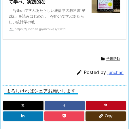
て学べ、実践的な
「Pythonで学ぶあたらしい統計学の教科書 第
2版」を読みはじめた。 Pythonで学ぶあたら
しい統計学の教 ...
https://junchan.jp/archives/18135

学術活動

Posted by
junchan
よろしければシェアお願いします
Copy