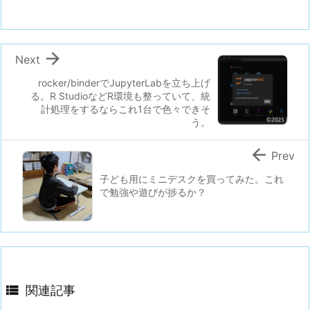

Next
rocker/binderでJupyterLabを立ち上げ
る。R StudioなどR環境も整っていて、統
計処理をするならこれ1台で色々できそ
う。

Prev
子ども用にミニデスクを買ってみた。これ
で勉強や遊びが捗るか？

関連記事