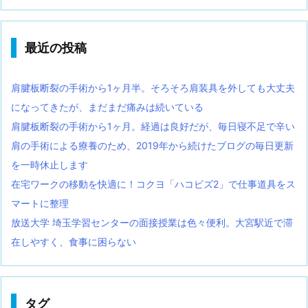
最近の投稿
肩腱板断裂の手術から1ヶ月半。そろそろ肩装具を外しても大丈夫
になってきたが、まだまだ痛みは続いている
肩腱板断裂の手術から1ヶ月。経過は良好だが、毎日寝不足で辛い
肩の手術による療養のため、2019年から続けたブログの毎日更新
を一時休止します
在宅ワークの移動を快適に！コクヨ「ハコビズ2」で仕事道具をス
マートに整理
放送大学 埼玉学習センターの面接授業は色々便利。大宮駅近で滞
在しやすく、食事に困らない
タグ