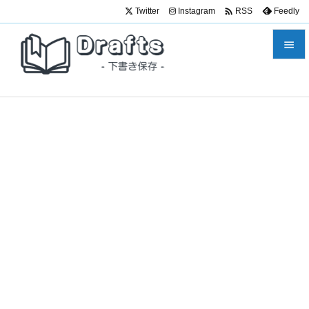

Twitter
Instagram
Feedly
RSS


メニュ

サイド

前へ

次へ

検索