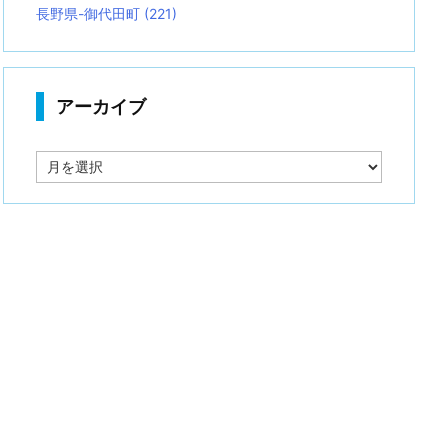
長野県-御代田町
(221)
アーカイブ
ア
ー
カ
イ
ブ