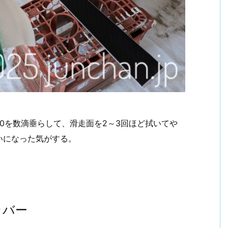
00を数滴垂らして、滑走面を2～3回ほど拭いてや
いになった気がする。
カバー