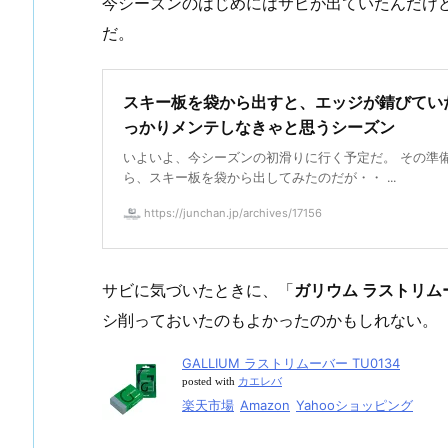
今シーズンのはじめにはサビが出ていたんだけ
だ。
スキー板を袋から出すと、エッジが錆びてい
っかりメンテしなきゃと思うシーズン
いよいよ、今シーズンの初滑りに行く予定だ。 その準
ら、スキー板を袋から出してみたのだが・・ ...
https://junchan.jp/archives/17156
サビに気づいたときに、「
ガリウム ラストリムー
シ削っておいたのもよかったのかもしれない。
GALLIUM ラストリムーバー TU0134
posted with
カエレバ
楽天市場
Amazon
Yahooショッピング