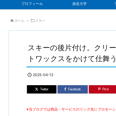
プロフィール
放送大学

ホーム
>

スキー
スキーの後片付け。クリ
トワックスをかけて仕舞

2025-04-12
Twitter
Facebook
Pin it
※当ブログでは商品・サービスのリンク先にプロモー