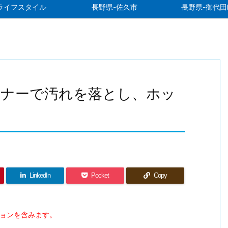
ライフスタイル
長野県-佐久市
長野県-御代田
ーナーで汚れを落とし、ホッ
う
LinkedIn
Pocket
Copy
ションを含みます。