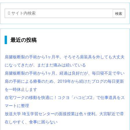
最近の投稿
肩腱板断裂の手術から1ヶ月半。そろそろ肩装具を外しても大丈夫
になってきたが、まだまだ痛みは続いている
肩腱板断裂の手術から1ヶ月。経過は良好だが、毎日寝不足で辛い
肩の手術による療養のため、2019年から続けたブログの毎日更新
を一時休止します
在宅ワークの移動を快適に！コクヨ「ハコビズ2」で仕事道具をス
マートに整理
放送大学 埼玉学習センターの面接授業は色々便利。大宮駅近で滞
在しやすく、食事に困らない