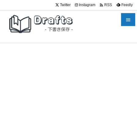

Twitter
Instagram
Feedly
RSS


メニュ

サイド

前へ

次へ

検索