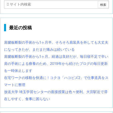
最近の投稿
肩腱板断裂の手術から1ヶ月半。そろそろ肩装具を外しても大丈夫
になってきたが、まだまだ痛みは続いている
肩腱板断裂の手術から1ヶ月。経過は良好だが、毎日寝不足で辛い
肩の手術による療養のため、2019年から続けたブログの毎日更新
を一時休止します
在宅ワークの移動を快適に！コクヨ「ハコビズ2」で仕事道具をス
マートに整理
放送大学 埼玉学習センターの面接授業は色々便利。大宮駅近で滞
在しやすく、食事に困らない