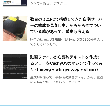
シンでもある。 デスク ...
数台のミニPCで構築してきた自宅サーバ
ーの構成を見直し中。そろそろダブつい
ている感があって、破棄も考える
昨年の秋頃にUGREEN NASync DXP2800を導入し
てからというもの、 ...
動画ファイルから要約テキストを作成す
るフローをCachyOSのマシンで作ってみ
た (ffmpeg + whisper.cpp + ollama)
生成AIを使って、手持ちの動画ファイルから、動画
の内容を要約してもらうことにした ...