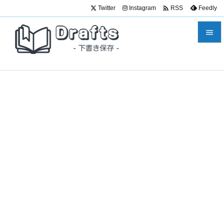

Twitter
Instagram
Feedly
RSS


メニュ

サイド

前へ

次へ

検索