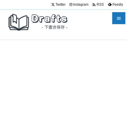

Twitter
Instagram
Feedly
RSS


メニュ

サイド

前へ

次へ

検索