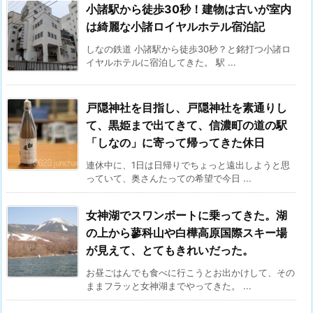
小諸駅から徒歩30秒！建物は古いが室内
は綺麗な小諸ロイヤルホテル宿泊記
しなの鉄道 小諸駅から徒歩30秒？と銘打つ小諸ロ
イヤルホテルに宿泊してきた。 駅 ...
戸隠神社を目指し、戸隠神社を素通りし
て、黒姫まで出てきて、信濃町の道の駅
「しなの」に寄って帰ってきた休日
連休中に、1日は日帰りでちょっと遠出しようと思
っていて、奥さんたっての希望で今日 ...
女神湖でスワンボートに乗ってきた。湖
の上から蓼科山や白樺高原国際スキー場
が見えて、とてもきれいだった。
お昼ごはんでも食べに行こうとお出かけして、その
ままフラッと女神湖までやってきた。 ...