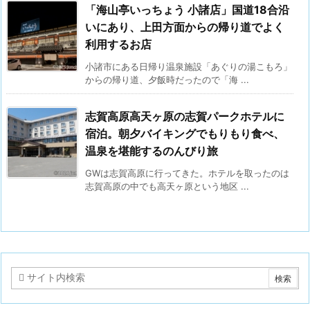
「海山亭いっちょう 小諸店」国道18合沿
いにあり、上田方面からの帰り道でよく
利用するお店
小諸市にある日帰り温泉施設「あぐりの湯こもろ」
からの帰り道、夕飯時だったので「海 ...
志賀高原高天ヶ原の志賀パークホテルに
宿泊。朝夕バイキングでもりもり食べ、
温泉を堪能するのんびり旅
GWは志賀高原に行ってきた。ホテルを取ったのは
志賀高原の中でも高天ヶ原という地区 ...