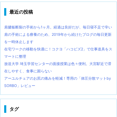
最近の投稿
肩腱板断裂の手術から1ヶ月。経過は良好だが、毎日寝不足で辛い
肩の手術による療養のため、2019年から続けたブログの毎日更新
を一時休止します
在宅ワークの移動を快適に！コクヨ「ハコビズ2」で仕事道具をス
マートに整理
放送大学 埼玉学習センターの面接授業は色々便利。大宮駅近で滞
在しやすく、食事に困らない
アーユルチェアのお尻の痛みを軽減！専用の「体圧分散マットby
SORBO」レビュー
タグ