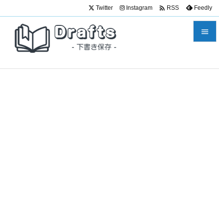

Twitter
Instagram
Feedly
RSS


メニュ

サイド

前へ

次へ

検索