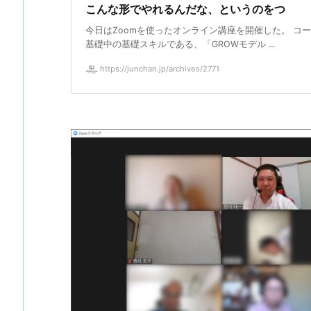
こんな形でやれるんだな、というのをつ
今日はZoomを使ったオンライン講座を開催した。 コ
基礎中の基礎スキルである、「GROWモデル ...
https://junchan.jp/archives/2771