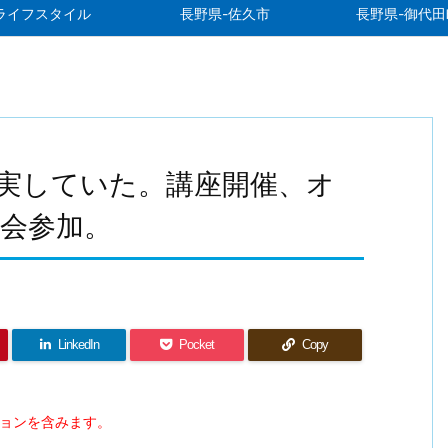
ライフスタイル
長野県-佐久市
長野県-御代田
実していた。講座開催、オ
会参加。
LinkedIn
Pocket
Copy
ションを含みます。