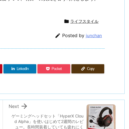

ライフスタイル

Posted by
junchan
LinkedIn
Pocket
Copy

Next
ゲーミングヘッドセット「HyperX Clou
d Alpha」を使いはじめて2週間のレビ
ュー。長時間装着していても疲れにく