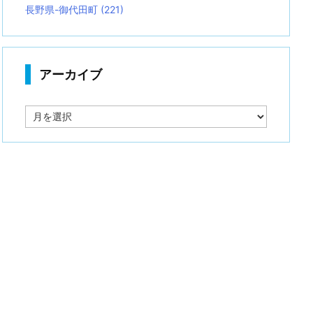
長野県-御代田町
(221)
アーカイブ
ア
ー
カ
イ
ブ