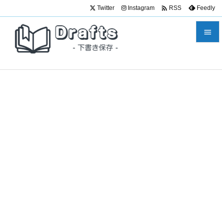

Twitter
Instagram
Feedly
RSS


メニュ

サイド

前へ

次へ

検索