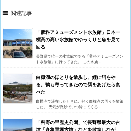

関連記事
「蓼科アミューズメント水族館」日本一
標高の高い水族館でゆっくりと魚を見て
回る
長野県で唯一の水族館である「蓼科アミューズメン
ト水族館」に行ってきた。 この水族 ...
白樺湖のほとりを散歩し、鯉に餌をや
る。鴨も寄ってきたので餌をあげたら食
べた
白樺湖で滞在したときに、軽く白樺湖の周りを散策
した。 天気が微妙でいつ降ってくる ...
「科野の里歴史公園」で長野県最大の古
墳「森将軍塚古墳」などを散策しなが