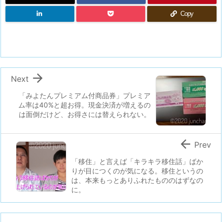
Copy

Next
「みよたんプレミアム付商品券」プレミア
ム率は40%と超お得。現金決済が増えるの
は面倒だけど、お得さには替えられない。

Prev
「移住」と言えば「キラキラ移住話」ばか
りが目につくのが気になる。移住というの
は、本来もっとありふれたもののはずなの
に。