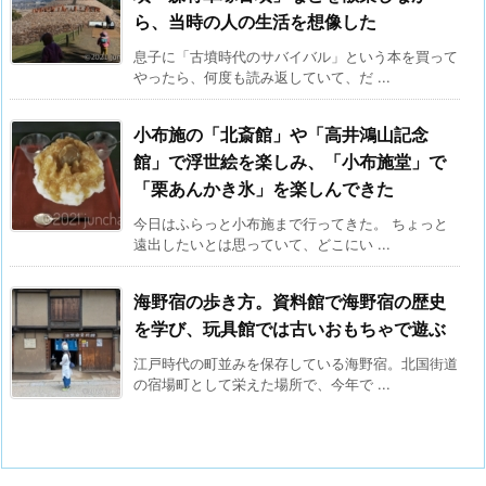
ら、当時の人の生活を想像した
息子に「古墳時代のサバイバル」という本を買って
やったら、何度も読み返していて、だ ...
小布施の「北斎館」や「高井鴻山記念
館」で浮世絵を楽しみ、「小布施堂」で
「栗あんかき氷」を楽しんできた
今日はふらっと小布施まで行ってきた。 ちょっと
遠出したいとは思っていて、どこにい ...
海野宿の歩き方。資料館で海野宿の歴史
を学び、玩具館では古いおもちゃで遊ぶ
江戸時代の町並みを保存している海野宿。北国街道
の宿場町として栄えた場所で、今年で ...