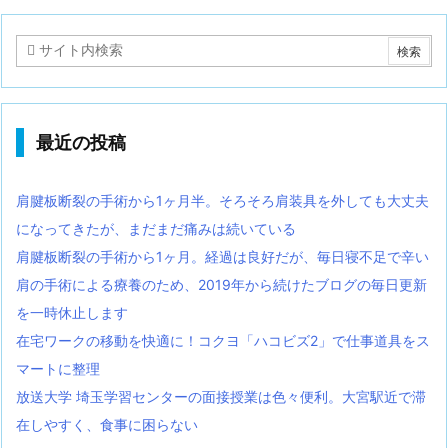
最近の投稿
肩腱板断裂の手術から1ヶ月半。そろそろ肩装具を外しても大丈夫
になってきたが、まだまだ痛みは続いている
肩腱板断裂の手術から1ヶ月。経過は良好だが、毎日寝不足で辛い
肩の手術による療養のため、2019年から続けたブログの毎日更新
を一時休止します
在宅ワークの移動を快適に！コクヨ「ハコビズ2」で仕事道具をス
マートに整理
放送大学 埼玉学習センターの面接授業は色々便利。大宮駅近で滞
在しやすく、食事に困らない