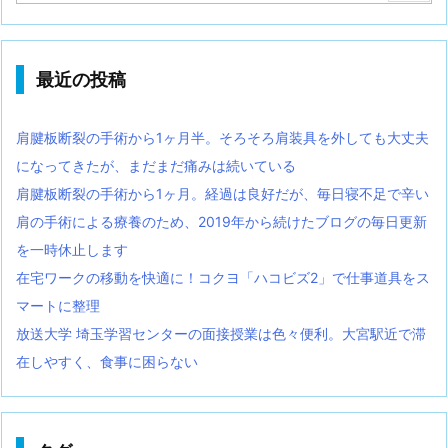
最近の投稿
肩腱板断裂の手術から1ヶ月半。そろそろ肩装具を外しても大丈夫
になってきたが、まだまだ痛みは続いている
肩腱板断裂の手術から1ヶ月。経過は良好だが、毎日寝不足で辛い
肩の手術による療養のため、2019年から続けたブログの毎日更新
を一時休止します
在宅ワークの移動を快適に！コクヨ「ハコビズ2」で仕事道具をス
マートに整理
放送大学 埼玉学習センターの面接授業は色々便利。大宮駅近で滞
在しやすく、食事に困らない