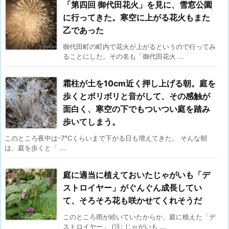
「第四回 御代田花火」を見に、雪窓公園
に行ってきた。寒空に上がる花火もまた
乙であった
御代田町の町内で花火が上がるというので行ってみ
ることにした。その名も「御代田花火 ...
霜柱が土を10cm近く押し上げる朝。庭を
歩くとボリボリと音がして、その感触が
面白く、寒空の下でもついつい庭を踏み
歩いてしまう。
このところ夜中は-7℃くらいまで下がる日も増えてきた。 そんな朝
は、庭を歩くと「 ...
庭に適当に植えておいたじゃがいも「デ
ストロイヤー」がぐんぐん成長してい
て、そろそろ花も咲かせてくれそうだ
このところ雨が続いていたからか、庭に植えた「デ
ストロイヤー」 (注: じゃがいも ...