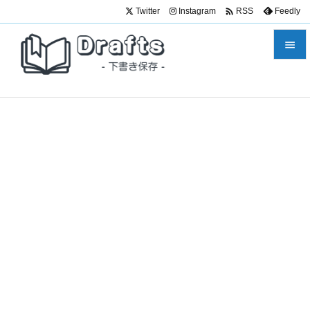

Twitter
Instagram
Feedly
RSS


メニュ

サイド

前へ

次へ

検索