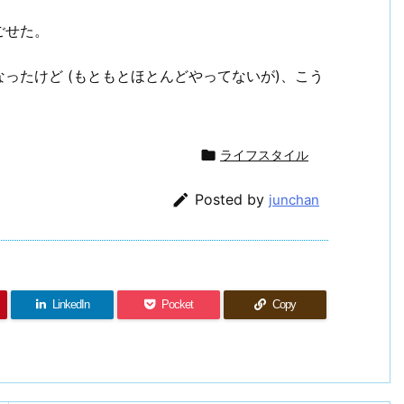
ごせた。
ったけど (もともとほとんどやってないが)、こう
。

ライフスタイル

Posted by
junchan
LinkedIn
Pocket
Copy