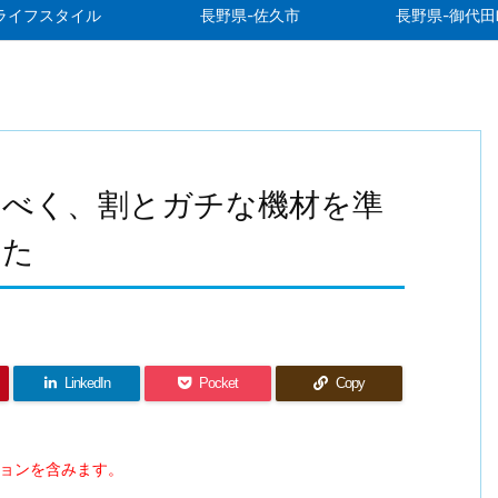
ライフスタイル
長野県-佐久市
長野県-御代田
すべく、割とガチな機材を準
った
LinkedIn
Pocket
Copy
ションを含みます。