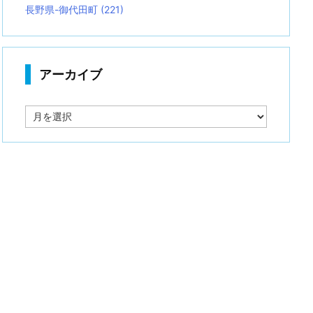
長野県-御代田町
(221)
アーカイブ
ア
ー
カ
イ
ブ