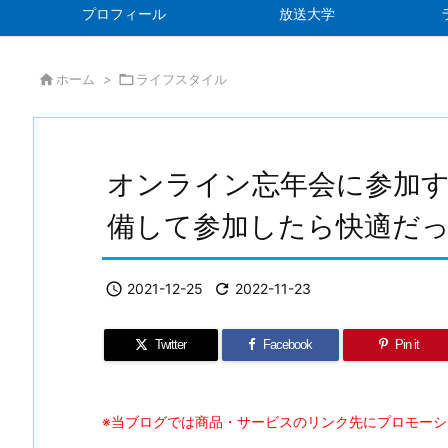
プロフィール
放送大学

ホーム
>

ライフスタイル
オンライン忘年会に参加
備して参加したら快適だ

2021-12-25

2022-11-23
Twitter
Facebook
Pin it
※当ブログでは商品・サービスのリンク先にプロモー