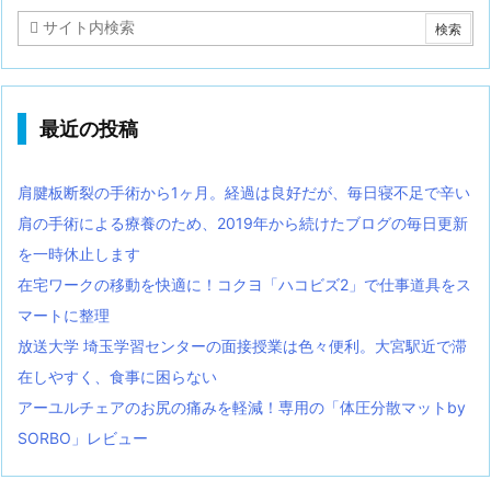
最近の投稿
肩腱板断裂の手術から1ヶ月。経過は良好だが、毎日寝不足で辛い
肩の手術による療養のため、2019年から続けたブログの毎日更新
を一時休止します
在宅ワークの移動を快適に！コクヨ「ハコビズ2」で仕事道具をス
マートに整理
放送大学 埼玉学習センターの面接授業は色々便利。大宮駅近で滞
在しやすく、食事に困らない
アーユルチェアのお尻の痛みを軽減！専用の「体圧分散マットby
SORBO」レビュー