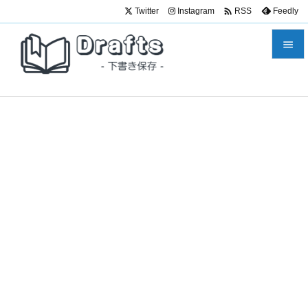

Twitter
Instagram
Feedly
RSS


メニュ

サイド

前へ

次へ

検索