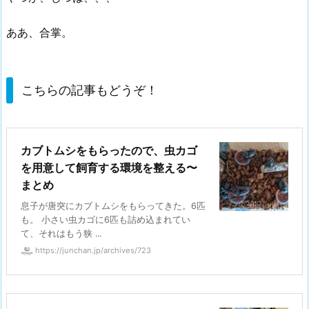
ああ、合掌。
こちらの記事もどうぞ！
カブトムシをもらったので、虫カゴ
を用意して飼育する環境を整える〜
まとめ
息子が唐突にカブトムシをもらってきた。6匹
も。 小さい虫カゴに6匹も詰め込まれてい
て、それはもう狭 ...
https://junchan.jp/archives/723