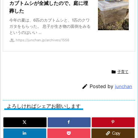
カブトムシが全滅したので、庭に埋
葬した
今年の夏は、6匹のカブトムシと、1匹のクワ
ガタをもらった。 息子が生き物の面倒をみる
というのはいい ...
https://junchan.jp/archives/1556

子育て

Posted by
junchan
よろしければシェアお願いします
Copy