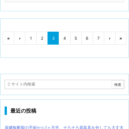
«
‹
1
2
3
4
5
6
7
›
»
最近の投稿
肩腱板断裂の手術から1ヶ月半。そろそろ肩装具を外しても大丈夫