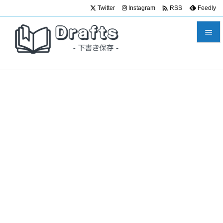

Twitter
Instagram
Feedly
RSS


メニュ

サイド

前へ

次へ

検索