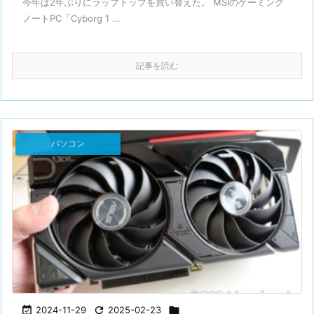
今年は2年ぶりにラップトップを買い替えた。 MSIのゲーミング
ノートPC「Cyborg 1 ...
記事を読む
パソコン

2024-11-29

2025-02-23
