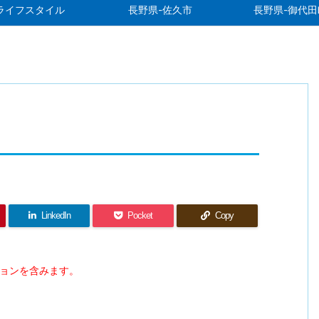
ライフスタイル
長野県-佐久市
長野県-御代田
LinkedIn
Pocket
Copy
ションを含みます。