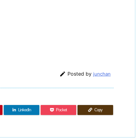

Posted by
junchan
LinkedIn
Pocket
Copy