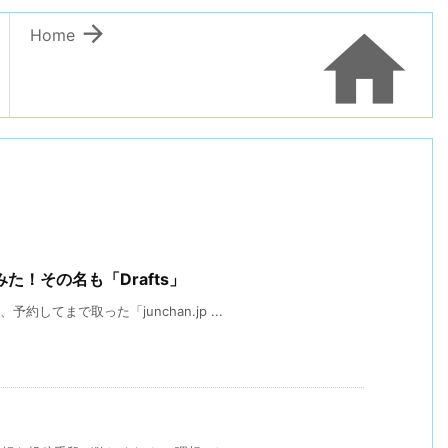


Home
！その名も「Drafts」
してまで取った「junchan.jp ...