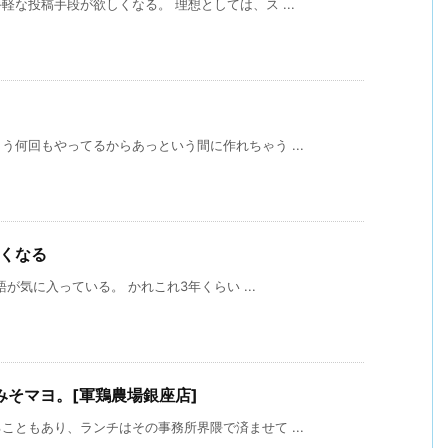
な投稿手段が欲しくなる。 理想としては、ス ...
何回もやってるからあっという間に作れちゃう ...
たくなる
語が気に入っている。 かれこれ3年くらい ...
そマヨ。[軍鶏農場銀座店]
ともあり、ランチはその事務所界隈で済ませて ...