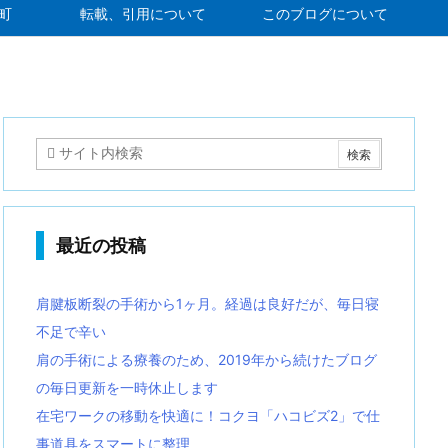
町
転載、引用について
このブログについて
最近の投稿
肩腱板断裂の手術から1ヶ月。経過は良好だが、毎日寝
不足で辛い
肩の手術による療養のため、2019年から続けたブログ
の毎日更新を一時休止します
在宅ワークの移動を快適に！コクヨ「ハコビズ2」で仕
事道具をスマートに整理