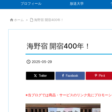
プロフィール
放送大学

ホーム
>

海野宿 開宿400年！
海野宿 開宿400年！

2025-05-29
Twitter
Facebook
Pin it
※当ブログでは商品・サービスのリンク先にプロモー