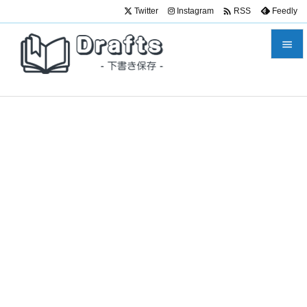

Twitter
Instagram
Feedly
RSS


メニュ

サイド

前へ

次へ

検索