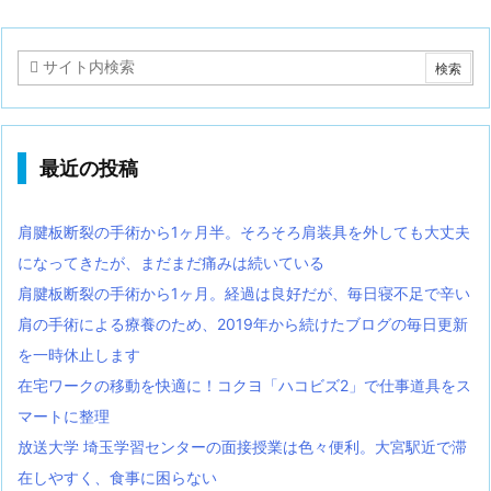
最近の投稿
肩腱板断裂の手術から1ヶ月半。そろそろ肩装具を外しても大丈夫
になってきたが、まだまだ痛みは続いている
肩腱板断裂の手術から1ヶ月。経過は良好だが、毎日寝不足で辛い
肩の手術による療養のため、2019年から続けたブログの毎日更新
を一時休止します
在宅ワークの移動を快適に！コクヨ「ハコビズ2」で仕事道具をス
マートに整理
放送大学 埼玉学習センターの面接授業は色々便利。大宮駅近で滞
在しやすく、食事に困らない