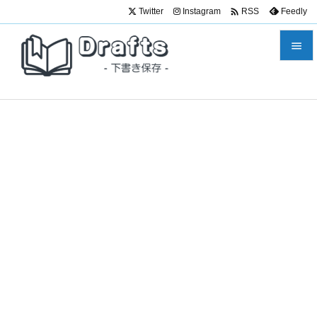

Twitter
Instagram
Feedly
RSS


メニュ

サイド

前へ

次へ

検索