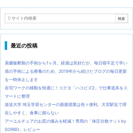
最近の投稿
肩腱板断裂の手術から1ヶ月。経過は良好だが、毎日寝不足で辛い
肩の手術による療養のため、2019年から続けたブログの毎日更新
を一時休止します
在宅ワークの移動を快適に！コクヨ「ハコビズ2」で仕事道具をス
マートに整理
放送大学 埼玉学習センターの面接授業は色々便利。大宮駅近で滞
在しやすく、食事に困らない
アーユルチェアのお尻の痛みを軽減！専用の「体圧分散マットby
SORBO」レビュー