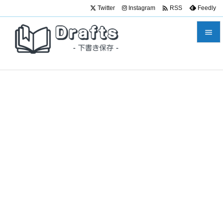

Twitter
Instagram
Feedly
RSS


メニュ

サイド

前へ

次へ

検索