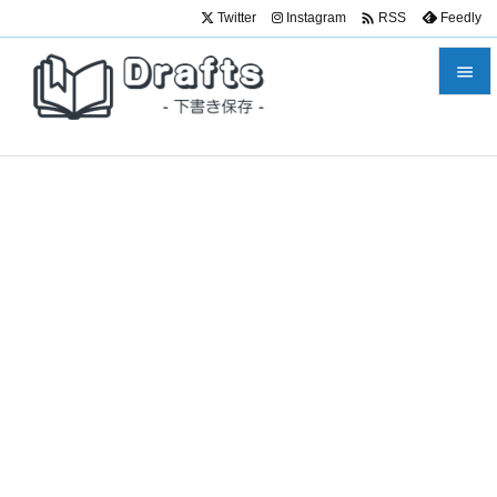

Twitter
Instagram
Feedly
RSS


メニュ

サイド

前へ

次へ

検索