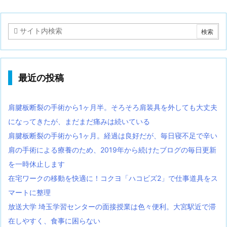
最近の投稿
肩腱板断裂の手術から1ヶ月半。そろそろ肩装具を外しても大丈夫
になってきたが、まだまだ痛みは続いている
肩腱板断裂の手術から1ヶ月。経過は良好だが、毎日寝不足で辛い
肩の手術による療養のため、2019年から続けたブログの毎日更新
を一時休止します
在宅ワークの移動を快適に！コクヨ「ハコビズ2」で仕事道具をス
マートに整理
放送大学 埼玉学習センターの面接授業は色々便利。大宮駅近で滞
在しやすく、食事に困らない