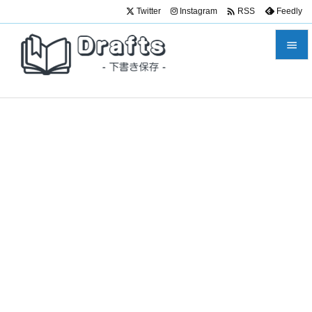

Twitter
Instagram
Feedly
RSS


メニュ

サイド

前へ

次へ

検索