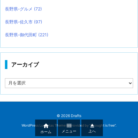
長野県-グルメ
(72)
長野県-佐久市
(97)
長野県-御代田町
(221)
アーカイブ
ア
ー
カ
イ
ブ
©
2026
Drafts



WordPress Luxeritas Theme is provided by "
Thought is free
".
メニュー
上へ
ホーム