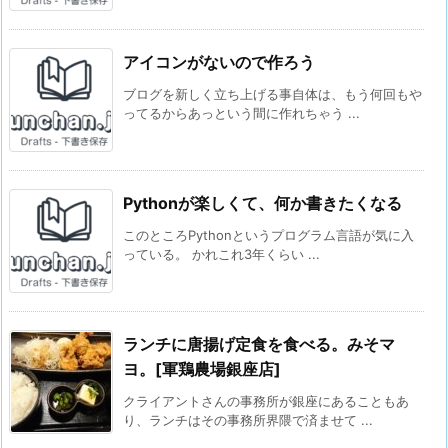
アイコンがないので作ろう
ブログを新しく立ち上げる事自体は、もう何回もや
ってるからあっという間に作れちゃう ...
Pythonが楽しくて、何か書きたくなる
このところPythonというプログラム言語が気に入
っている。 かれこれ3年くらい ...
ランチに唐揚げ定食を食べる。みそマ
ヨ。[軍鶏農場銀座店]
クライアントさんの事務所が銀座にあることもあ
り、ランチはその事務所界隈で済ませて ...