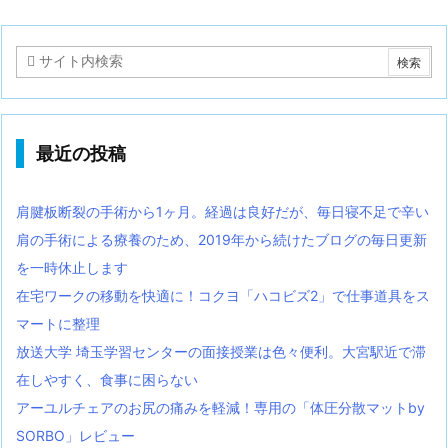
最近の投稿
肩腱板断裂の手術から1ヶ月。経過は良好だが、毎日寝不足で辛い
肩の手術による療養のため、2019年から続けたブログの毎日更新
を一時休止します
在宅ワークの移動を快適に！コクヨ「ハコビズ2」で仕事道具をス
マートに整理
放送大学 埼玉学習センターの面接授業は色々便利。大宮駅近で滞
在しやすく、食事に困らない
アーユルチェアのお尻の痛みを軽減！専用の「体圧分散マットby
SORBO」レビュー