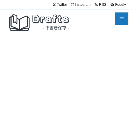

Twitter
Instagram
Feedly
RSS


メニュ

サイド

前へ

次へ

検索