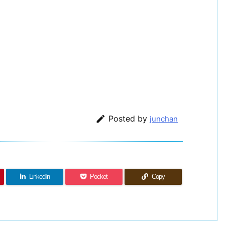

Posted by
junchan
LinkedIn
Pocket
Copy