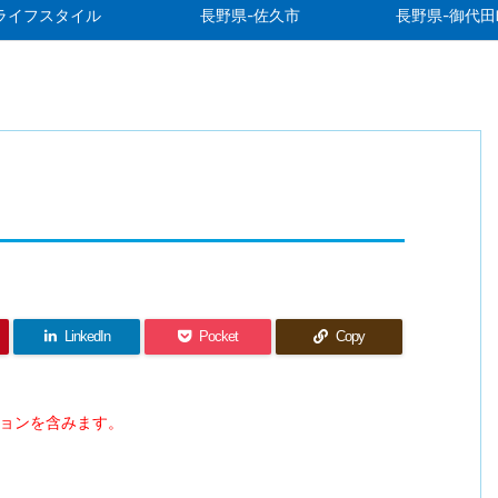
ライフスタイル
長野県-佐久市
長野県-御代田
LinkedIn
Pocket
Copy
ションを含みます。