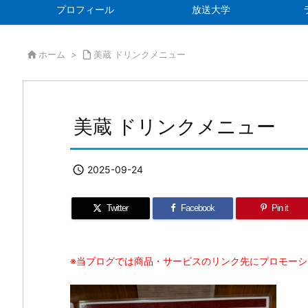
プロフィール
放送大学

ホーム
>

美蔵 ドリンクメニュー
美蔵 ドリンクメニュー

2025-09-24
Twitter
Facebook
Pin it
※当ブログでは商品・サービスのリンク先にプロモー