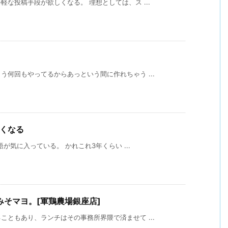
な投稿手段が欲しくなる。 理想としては、ス ...
何回もやってるからあっという間に作れちゃう ...
たくなる
語が気に入っている。 かれこれ3年くらい ...
そマヨ。[軍鶏農場銀座店]
ともあり、ランチはその事務所界隈で済ませて ...