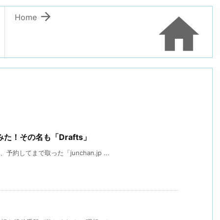


Home
！その名も「Drafts」
してまで取った「junchan.jp ...