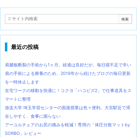
最近の投稿
肩腱板断裂の手術から1ヶ月。経過は良好だが、毎日寝不足で辛い
肩の手術による療養のため、2019年から続けたブログの毎日更新
を一時休止します
在宅ワークの移動を快適に！コクヨ「ハコビズ2」で仕事道具をス
マートに整理
放送大学 埼玉学習センターの面接授業は色々便利。大宮駅近で滞
在しやすく、食事に困らない
アーユルチェアのお尻の痛みを軽減！専用の「体圧分散マットby
SORBO」レビュー