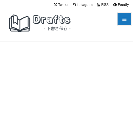

Twitter
Instagram
Feedly
RSS


メニュ

サイド

前へ

次へ

検索