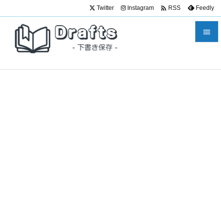

Twitter
Instagram
Feedly
RSS


メニュ

サイド

前へ

次へ

検索