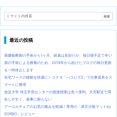
最近の投稿
肩腱板断裂の手術から1ヶ月。経過は良好だが、毎日寝不足で辛い
肩の手術による療養のため、2019年から続けたブログの毎日更新
を一時休止します
在宅ワークの移動を快適に！コクヨ「ハコビズ2」で仕事道具をス
マートに整理
放送大学 埼玉学習センターの面接授業は色々便利。大宮駅近で滞
在しやすく、食事に困らない
アーユルチェアのお尻の痛みを軽減！専用の「体圧分散マットby
SORBO」レビュー