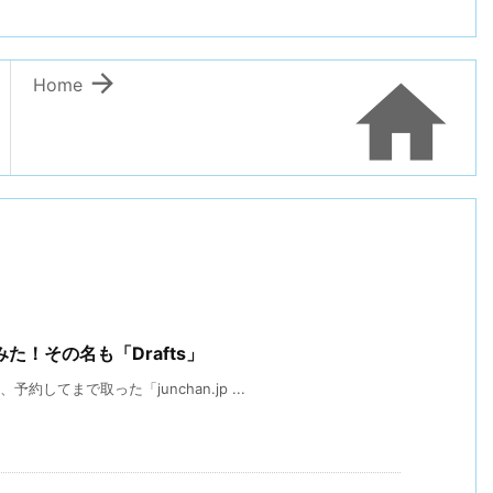


Home
！その名も「Drafts」
してまで取った「junchan.jp ...