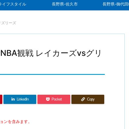
ライフスタイル
長野県-佐久市
長野県-御代田
グリズリーズ
NBA観戦 レイカーズvsグリ
LinkedIn
Pocket
Copy
ションを含みます。