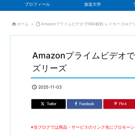
プロフィール
放送大学

ホーム
>

AmazonプライムビデオでNBA観戦 レイカーズvs
Amazonプライムビデオで
ズリーズ

2025-11-03
Twitter
Facebook
Pin it
※当ブログでは商品・サービスのリンク先にプロモー