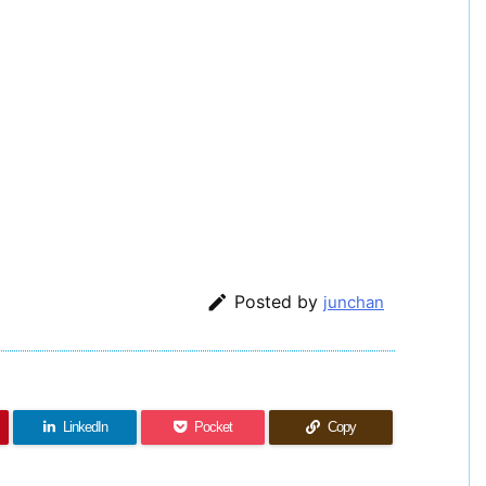

Posted by
junchan
LinkedIn
Pocket
Copy