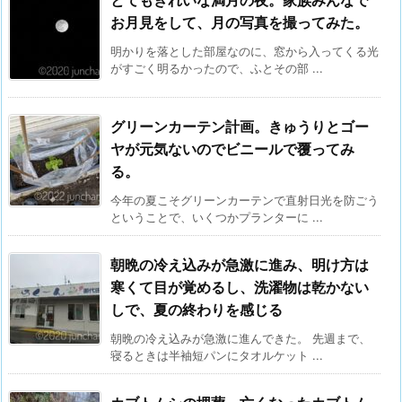
お月見をして、月の写真を撮ってみた。
明かりを落とした部屋なのに、窓から入ってくる光
がすごく明るかったので、ふとその部 ...
グリーンカーテン計画。きゅうりとゴー
ヤが元気ないのでビニールで覆ってみ
る。
今年の夏こそグリーンカーテンで直射日光を防ごう
ということで、いくつかプランターに ...
朝晩の冷え込みが急激に進み、明け方は
寒くて目が覚めるし、洗濯物は乾かない
しで、夏の終わりを感じる
朝晩の冷え込みが急激に進んできた。 先週まで、
寝るときは半袖短パンにタオルケット ...