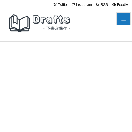

Twitter
Instagram
Feedly
RSS


メニュ

サイド

前へ

次へ

検索