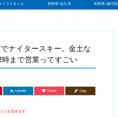
ライフスタイル
長野県-佐久市
長野県-御代田
ダでナイタースキー。金土な
2時まで営業ってすごい
LinkedIn
Pocket
Copy
ションを含みます。