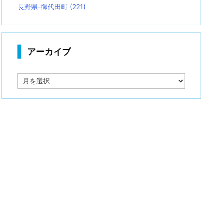
長野県-御代田町
(221)
アーカイブ
ア
ー
カ
イ
ブ