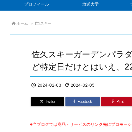
プロフィール
放送大学

ホーム
>

スキー
佐久スキーガーデンパラ
ど特定日だけとはいえ、2

2024-02-03

2024-02-05
Twitter
Facebook
Pin it
※当ブログでは商品・サービスのリンク先にプロモー