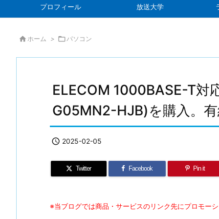
プロフィール
放送大学

ホーム
>

パソコン
ELECOM 1000BASE-T
G05MN2-HJB)を購入

2025-02-05
Twitter
Facebook
Pin it
※当ブログでは商品・サービスのリンク先にプロモー