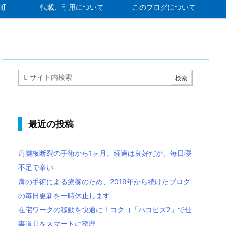
町
転載、引用について
このブログについて
最近の投稿
肩腱板断裂の手術から1ヶ月。経過は良好だが、毎日寝
不足で辛い
肩の手術による療養のため、2019年から続けたブログ
の毎日更新を一時休止します
在宅ワークの移動を快適に！コクヨ「ハコビズ2」で仕
事道具をスマートに整理