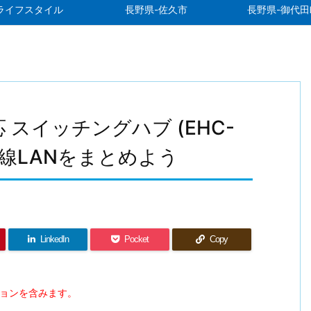
ライフスタイル
長野県-佐久市
長野県-御代田
対応 スイッチングハブ (EHC-
。有線LANをまとめよう
LinkedIn
Pocket
Copy
ションを含みます。