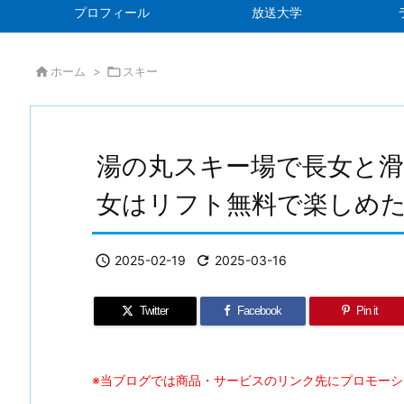
プロフィール
放送大学

ホーム
>

スキー
湯の丸スキー場で長女と滑
女はリフト無料で楽しめ

2025-02-19

2025-03-16
Twitter
Facebook
Pin it
※当ブログでは商品・サービスのリンク先にプロモー