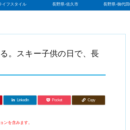
ライフスタイル
長野県-佐久市
長野県-御代田
る。スキー子供の日で、長
た
LinkedIn
Pocket
Copy
ションを含みます。