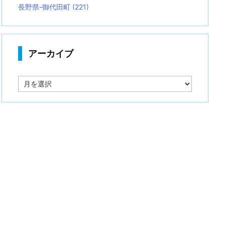
長野県-御代田町
(221)
アーカイブ
ア
ー
カ
イ
ブ