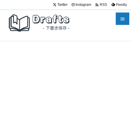

Twitter
Instagram
Feedly
RSS


メニュ

サイド

前へ

次へ

検索