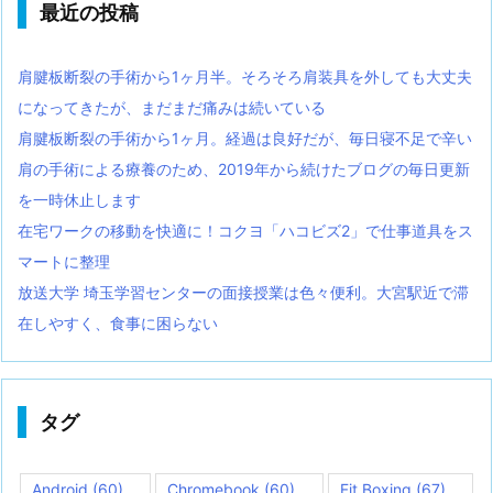
最近の投稿
肩腱板断裂の手術から1ヶ月半。そろそろ肩装具を外しても大丈夫
になってきたが、まだまだ痛みは続いている
肩腱板断裂の手術から1ヶ月。経過は良好だが、毎日寝不足で辛い
肩の手術による療養のため、2019年から続けたブログの毎日更新
を一時休止します
在宅ワークの移動を快適に！コクヨ「ハコビズ2」で仕事道具をス
マートに整理
放送大学 埼玉学習センターの面接授業は色々便利。大宮駅近で滞
在しやすく、食事に困らない
タグ
Android
(60)
Chromebook
(60)
Fit Boxing
(67)