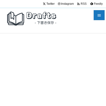

Twitter
Instagram
Feedly
RSS


メニュ

サイド

前へ

次へ

検索