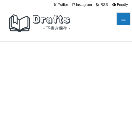

Twitter
Instagram
Feedly
RSS


メニュ

サイド

前へ

次へ

検索