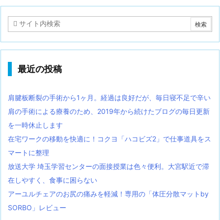
最近の投稿
肩腱板断裂の手術から1ヶ月。経過は良好だが、毎日寝不足で辛い
肩の手術による療養のため、2019年から続けたブログの毎日更新
を一時休止します
在宅ワークの移動を快適に！コクヨ「ハコビズ2」で仕事道具をス
マートに整理
放送大学 埼玉学習センターの面接授業は色々便利。大宮駅近で滞
在しやすく、食事に困らない
アーユルチェアのお尻の痛みを軽減！専用の「体圧分散マットby
SORBO」レビュー