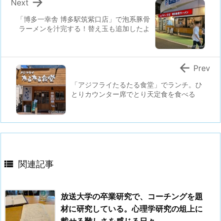

Next
「博多一幸舎 博多駅筑紫口店」で泡系豚骨
ラーメンを汁完する！替え玉も追加したよ

Prev
「アジフライたるたる食堂」でランチ。ひ
とりカウンター席でとり天定食を食べる

関連記事
放送大学の卒業研究で、コーチングを題
材に研究している。心理学研究の俎上に