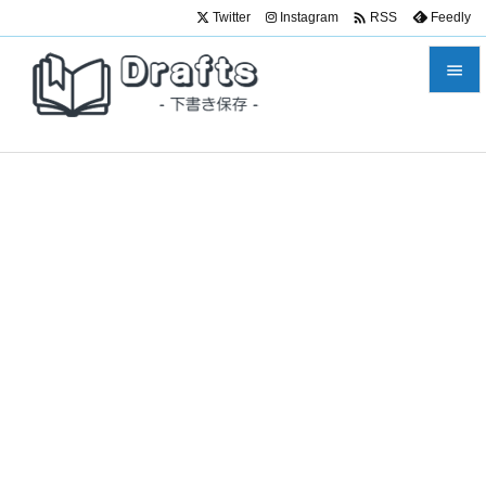

Twitter
Instagram
Feedly
RSS


メニュ

サイド

前へ

次へ

検索