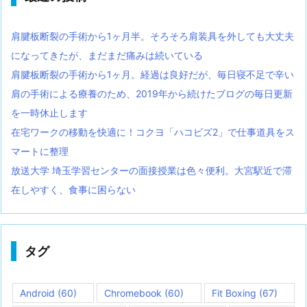
肩腱板断裂の手術から1ヶ月半。そろそろ肩装具を外しても大丈夫
になってきたが、まだまだ痛みは続いている
肩腱板断裂の手術から1ヶ月。経過は良好だが、毎日寝不足で辛い
肩の手術による療養のため、2019年から続けたブログの毎日更新
を一時休止します
在宅ワークの移動を快適に！コクヨ「ハコビズ2」で仕事道具をス
マートに整理
放送大学 埼玉学習センターの面接授業は色々便利。大宮駅近で滞
在しやすく、食事に困らない
タグ
Android
(60)
Chromebook
(60)
Fit Boxing
(67)