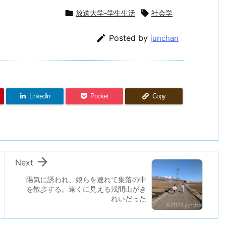

放送大学-学生生活

社会学

Posted by
junchan
LinkedIn
Pocket
Copy

Next
陽気に誘われ、娘らを連れて集落の中
を散歩する。遠くに見える浅間山がき
れいだった