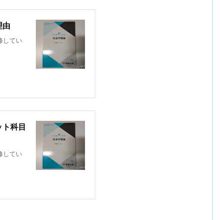
理由
履修してい
ット科目
履修してい