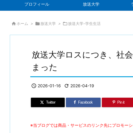
プロフィール
放送大学

ホーム
>

放送大学
>

放送大学-学生生活
放送大学ロスにつき、社
まった

2026-01-16

2026-04-19
Twitter
Facebook
Pin it
※当ブログでは商品・サービスのリンク先にプロモー