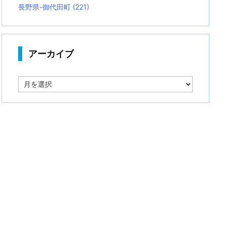
長野県-御代田町
(221)
アーカイブ
ア
ー
カ
イ
ブ