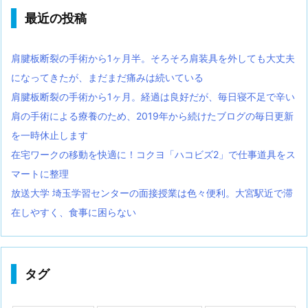
最近の投稿
肩腱板断裂の手術から1ヶ月半。そろそろ肩装具を外しても大丈夫
になってきたが、まだまだ痛みは続いている
肩腱板断裂の手術から1ヶ月。経過は良好だが、毎日寝不足で辛い
肩の手術による療養のため、2019年から続けたブログの毎日更新
を一時休止します
在宅ワークの移動を快適に！コクヨ「ハコビズ2」で仕事道具をス
マートに整理
放送大学 埼玉学習センターの面接授業は色々便利。大宮駅近で滞
在しやすく、食事に困らない
タグ