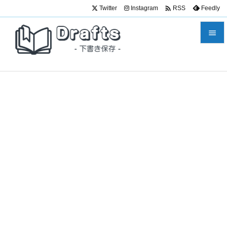

Twitter
Instagram
Feedly
RSS


メニュ

サイド

前へ

次へ

検索