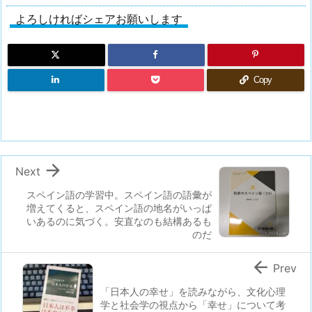
よろしければシェアお願いします
Copy

Next
スペイン語の学習中。スペイン語の語彙が
増えてくると、スペイン語の地名がいっぱ
いあるのに気づく。安直なのも結構あるも
のだ

Prev
「日本人の幸せ」を読みながら、文化心理
学と社会学の視点から「幸せ」について考