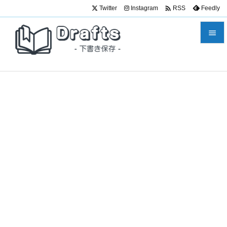

Twitter
Instagram
Feedly
RSS


メニュ

サイド

前へ

次へ

検索