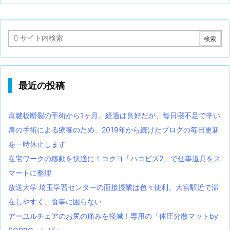
最近の投稿
肩腱板断裂の手術から1ヶ月。経過は良好だが、毎日寝不足で辛い
肩の手術による療養のため、2019年から続けたブログの毎日更新
を一時休止します
在宅ワークの移動を快適に！コクヨ「ハコビズ2」で仕事道具をス
マートに整理
放送大学 埼玉学習センターの面接授業は色々便利。大宮駅近で滞
在しやすく、食事に困らない
アーユルチェアのお尻の痛みを軽減！専用の「体圧分散マットby