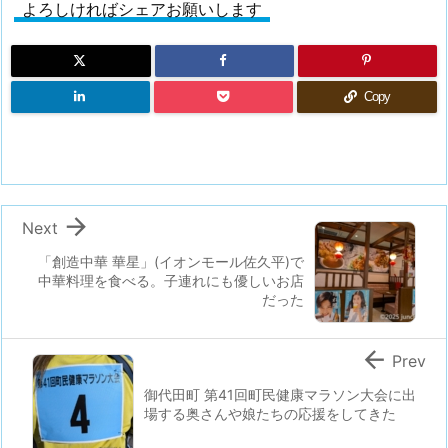
よろしければシェアお願いします
Copy

Next
「創造中華 華星」(イオンモール佐久平)で
中華料理を食べる。子連れにも優しいお店
だった

Prev
御代田町 第41回町民健康マラソン大会に出
場する奥さんや娘たちの応援をしてきた