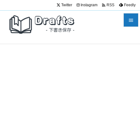

Twitter
Instagram
Feedly
RSS


メニュ

サイド

前へ

次へ

検索