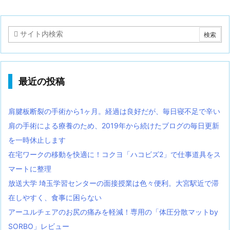
最近の投稿
肩腱板断裂の手術から1ヶ月。経過は良好だが、毎日寝不足で辛い
肩の手術による療養のため、2019年から続けたブログの毎日更新
を一時休止します
在宅ワークの移動を快適に！コクヨ「ハコビズ2」で仕事道具をス
マートに整理
放送大学 埼玉学習センターの面接授業は色々便利。大宮駅近で滞
在しやすく、食事に困らない
アーユルチェアのお尻の痛みを軽減！専用の「体圧分散マットby
SORBO」レビュー