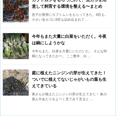
意して飼育する環境を整える〜まとめ
息子が唐突にカブトムシをもらってきた。6匹も。
小さい虫カゴに6匹も詰め込まれて ...
今年もまた大量に白菜をいただく。今夜
は鍋にしようかな
今年もまた、白菜を大量にいただいた。 そんな時
期になってきたかー。 ここ数年、白 ...
庭に植えたニンジンの芽が生えてきた！
ついでに植えてないじゃがいもの葉も生
えてきている
奥さんが植えたニンジンの芽が生えてきた！ 畝の
真ん中あたりをよーく見てみて見ると ...