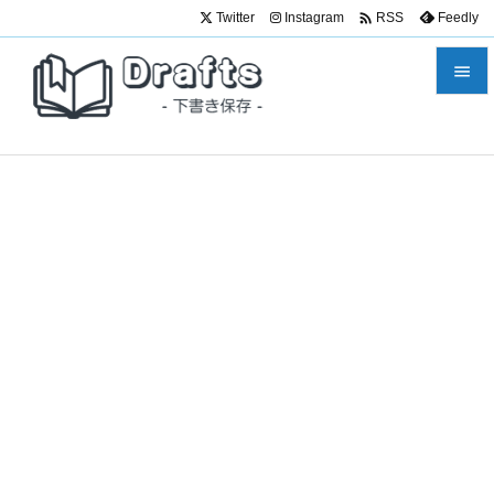

Twitter
Instagram
Feedly
RSS


メニュ

サイド

前へ

次へ

検索