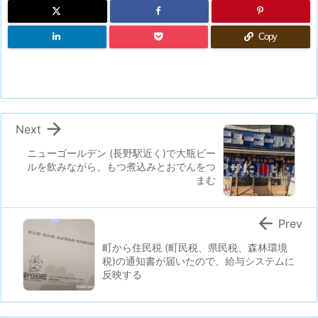
Copy

Next
ニューゴールデン (長野駅近く)で大瓶ビー
ルを飲みながら、もつ煮込みとおでんをつ
まむ

Prev
町から住民税 (町民税、県民税、森林環境
税)の通知書が届いたので、給与システムに
反映する