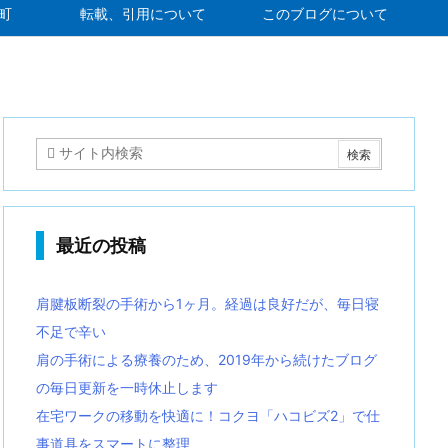
町
転載、引用について
このブログについて
最近の投稿
肩腱板断裂の手術から1ヶ月。経過は良好だが、毎日寝
不足で辛い
肩の手術による療養のため、2019年から続けたブログ
の毎日更新を一時休止します
在宅ワークの移動を快適に！コクヨ「ハコビズ2」で仕
事道具をスマートに整理