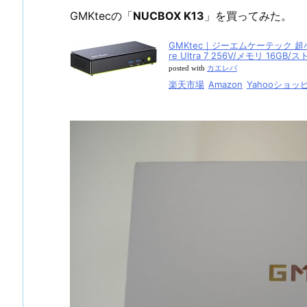
GMKtecの「
NUCBOX K13
」を買ってみた。
GMKtec｜ジーエムケーテック 超小型 
re Ultra 7 256V/メモリ 16GB/ス
posted with
カエレバ
楽天市場
Amazon
Yahooショッ