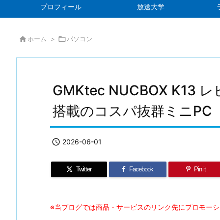
プロフィール
放送大学

ホーム
>

パソコン
GMKtec NUCBOX K13 レビ
搭載のコスパ抜群ミニPC

2026-06-01
Twitter
Facebook
Pin it
※当ブログでは商品・サービスのリンク先にプロモー