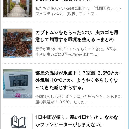
私たちが住んでいる御代田町で、「浅間国際フォト
フェスティバル」 (以後、フォトフ ...
カブトムシをもらったので、虫カゴを用
意して飼育する環境を整える〜まとめ
息子が唐突にカブトムシをもらってきた。6匹も。
小さい虫カゴに6匹も詰め込まれて ...
部屋の温度が氷点下！？室温-3.5℃とか
外気温-10℃とか、ようやく冬らしくな
ってきた感じすらする。
今朝は久しぶりにえらく寒いと思ったら、とある部
屋の気温が「-3.5℃」だった。 ...
1日中雨が振り、寒い1日だった。なかな
かファンヒーターがしまえない。