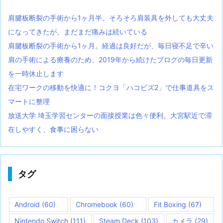
肩腱板断裂の手術から1ヶ月半。そろそろ肩装具を外しても大丈夫
になってきたが、まだまだ痛みは続いている
肩腱板断裂の手術から1ヶ月。経過は良好だが、毎日寝不足で辛い
肩の手術による療養のため、2019年から続けたブログの毎日更新
を一時休止します
在宅ワークの移動を快適に！コクヨ「ハコビズ2」で仕事道具をス
マートに整理
放送大学 埼玉学習センターの面接授業は色々便利。大宮駅近で滞
在しやすく、食事に困らない
タグ
Android
(60)
Chromebook
(60)
Fit Boxing
(67)
Nintendo Switch
(111)
Steam Deck
(103)
カメラ
(29)