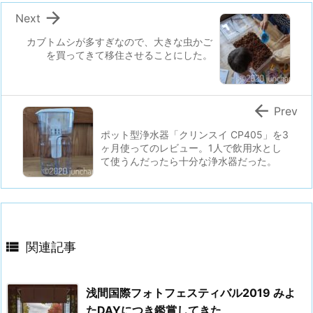

Next
カブトムシが多すぎなので、大きな虫かご
を買ってきて移住させることにした。

Prev
ポット型浄水器「クリンスイ CP405」を3
ヶ月使ってのレビュー。1人で飲用水とし
て使うんだったら十分な浄水器だった。

関連記事
浅間国際フォトフェスティバル2019 みよ
たDAYにつき鑑賞してきた