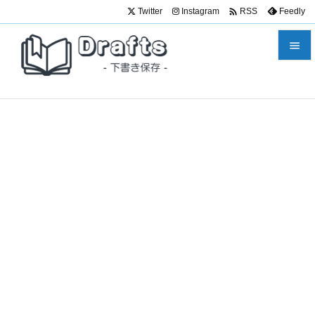

Twitter
Instagram
Feedly
RSS


メニュ

サイド

前へ

次へ

検索