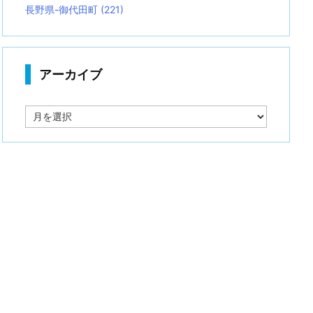
長野県-御代田町
(221)
アーカイブ
ア
ー
カ
イ
ブ