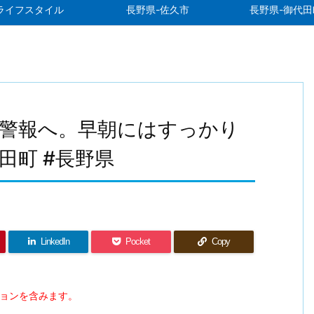
ライフスタイル
長野県-佐久市
長野県-御代田
警報へ。早朝にはすっかり
田町 #長野県
LinkedIn
Pocket
Copy
ションを含みます。