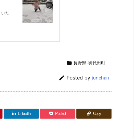
ていた

長野県-御代田町

Posted by
junchan
LinkedIn
Pocket
Copy