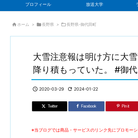
プロフィール
放送大学

ホーム
>

長野県
>

長野県-御代田町
大雪注意報は明け方に大雪
降り積もっていた。 #御代

2020-03-29

2024-01-22
Twitter
Facebook
Pin it
※当ブログでは商品・サービスのリンク先にプロモー