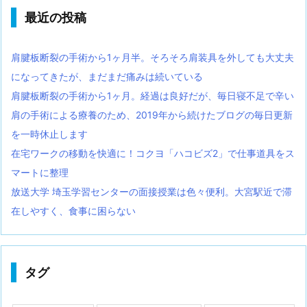
最近の投稿
肩腱板断裂の手術から1ヶ月半。そろそろ肩装具を外しても大丈夫
になってきたが、まだまだ痛みは続いている
肩腱板断裂の手術から1ヶ月。経過は良好だが、毎日寝不足で辛い
肩の手術による療養のため、2019年から続けたブログの毎日更新
を一時休止します
在宅ワークの移動を快適に！コクヨ「ハコビズ2」で仕事道具をス
マートに整理
放送大学 埼玉学習センターの面接授業は色々便利。大宮駅近で滞
在しやすく、食事に困らない
タグ