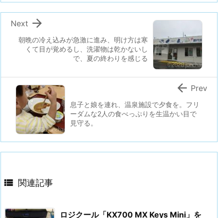

Next
朝晩の冷え込みが急激に進み、明け方は寒
くて目が覚めるし、洗濯物は乾かないし
で、夏の終わりを感じる

Prev
息子と娘を連れ、温泉施設で夕食を。フリ
ーダムな2人の食べっぷりを生温かい目で
見守る。

関連記事
ロジクール「KX700 MX Keys Mini」を