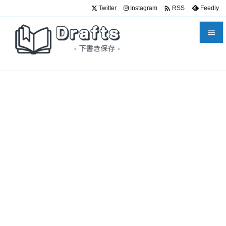

Twitter
Instagram
Feedly
RSS


メニュ

サイド

前へ

次へ

検索