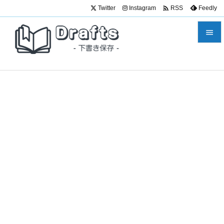

Twitter
Instagram
Feedly
RSS


メニュ

サイド

前へ

次へ

検索