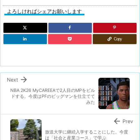
よろしければシェアお願いします
Copy

Next
NBA 2K26 MyCAREEAで2人目のMPをビル
ドする。今度はPFのビッグマンを仕立てて
みた

Prev
放送大学に継続入学することにした。今度
は「社会と産業コース」で学ぶ