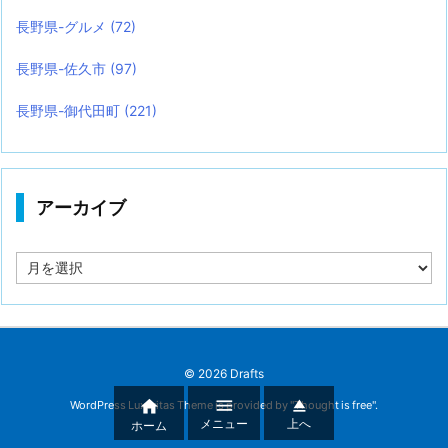
長野県-グルメ
(72)
長野県-佐久市
(97)
長野県-御代田町
(221)
アーカイブ
ア
ー
カ
イ
ブ
©
2026
Drafts



WordPress Luxeritas Theme is provided by "
Thought is free
".
メニュー
上へ
ホーム