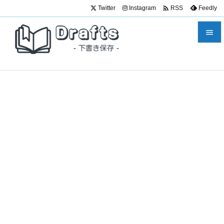

Twitter
Instagram
Feedly
RSS


メニュ

サイド

前へ

次へ

検索