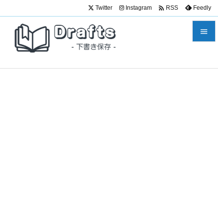

Twitter
Instagram
Feedly
RSS


メニュ

サイド

前へ

次へ

検索