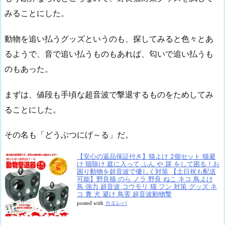
みることにした。
動物を追い払うグッズというのも、探してみると色々とあ
るようで、音で追い払うものもあれば、匂いで追い払うも
のもあった。
まずは、値段も手頃な超音波で撃退するものをためしてみ
ることにした。
その名も「どうぶつにげ～る」だ。
【安心の返品保証付き】猫よけ 2個セット 猫避
け 猫除け 庭に入って ふん や 尿 をして困る！お
困り動物を超音波で優しく対策 【土日祝も配送
可能】野良猫 のら ノラ 野良 ねこ ネコ 鳥よけ
鳥 強力 超音波 コウモリ 猫 フン 対策 グッズ ネ
コ 糞 犬 避け 鳥害 超音波動物撃
posted with
カエレバ