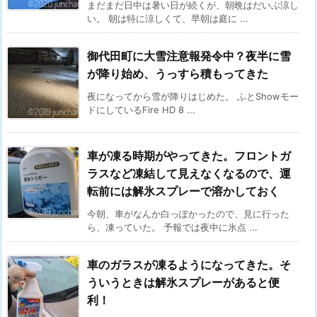
まだまだ日中は暑い日が続くが、朝晩はだいぶ涼し
い。 朝は特に涼しくて、早朝は庭に ...
御代田町に大雪注意報発令中？夜半に雪
が降り始め、うっすら積もってきた
夜になってから雪が降りはじめた。 ふとShowモー
ドにしているFire HD 8 ...
車が凍る時期がやってきた。フロントガ
ラスなど凍結して見えなくなるので、運
転前には解氷スプレーで溶かしておく
今朝、車がなんか白っぽかったので、見に行った
ら、凍っていた。 予報では夜中に氷点 ...
車のガラスが凍るようになってきた。そ
ういうときは解氷スプレーがあると便
利！