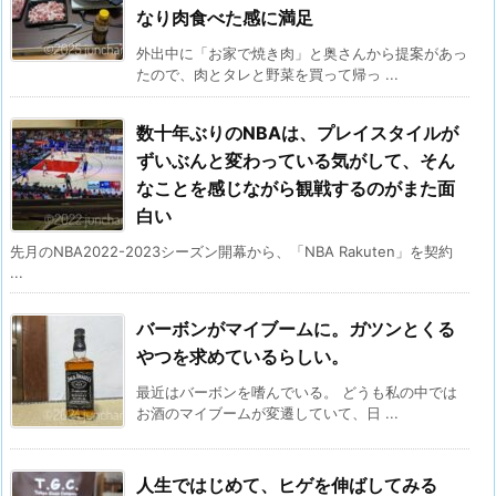
なり肉食べた感に満足
外出中に「お家で焼き肉」と奥さんから提案があっ
たので、肉とタレと野菜を買って帰っ ...
数十年ぶりのNBAは、プレイスタイルが
ずいぶんと変わっている気がして、そん
なことを感じながら観戦するのがまた面
白い
先月のNBA2022-2023シーズン開幕から、「NBA Rakuten」を契約
...
バーボンがマイブームに。ガツンとくる
やつを求めているらしい。
最近はバーボンを嗜んでいる。 どうも私の中では
お酒のマイブームが変遷していて、日 ...
人生ではじめて、ヒゲを伸ばしてみる