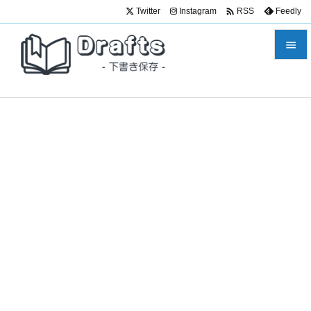

Twitter
Instagram
Feedly
RSS


メニュ

サイド

前へ

次へ

検索