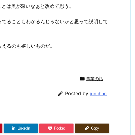
ことは奥が深いなぁと改めて思う。
ってることもわかるんじゃないかと思って説明して
らえるのも嬉しいものだ。
。

事業の話

Posted by
junchan
LinkedIn
Pocket
Copy