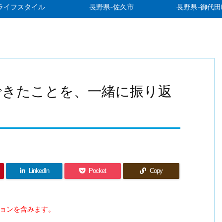
ライフスタイル
長野県-佐久市
長野県-御代田
できたことを、一緒に振り返
LinkedIn
Pocket
Copy
ションを含みます。