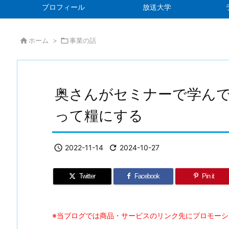
プロフィール
放送大学

ホーム
>

事業の話
奥さんがセミナーで学ん
って糧にする

2022-11-14

2024-10-27
Twitter
Facebook
Pin it
※当ブログでは商品・サービスのリンク先にプロモー